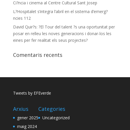
Ci?ncia i cinema al Centre Cultural Sant Josep
L?Hospitalet s’integra l’abril en el sistema d’emerg?
ncies 112
David Quir?s: ?El Tour del talent ?s una oportunitat per
posar en relleu les noves generacions i donar-los les
eines per fer realitat els seus projectes?
Comentaris recents
Tweets by EFEverde
Arxius
Categories
gener 2025
Uncategorized
maig 2024